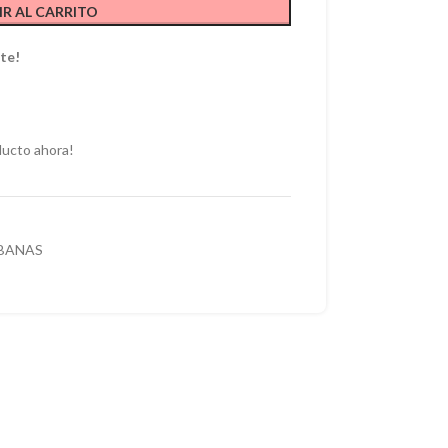
R AL CARRITO
te!
ducto ahora!
BANAS