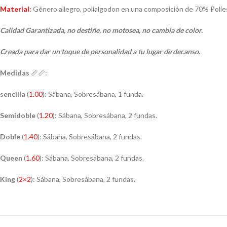
Material
:
Género allegro, polialgodon en una composición de 70% Polie
Calidad Garantizada, no destiñe, no motosea, no cambia de color.
Creada para dar un toque de personalidad a tu lugar de decanso.
Medidas
📏📏:
sencilla
(
1.00
): Sábana, Sobresábana, 1 funda.
Semidoble
(
1.20
): Sábana, Sobresábana, 2 fundas.
Doble
(
1.40
): Sábana, Sobresábana, 2 fundas.
Queen
(
1.60
): Sábana, Sobresábana, 2 fundas.
King
(
2×2
): Sábana, Sobresábana, 2 fundas.