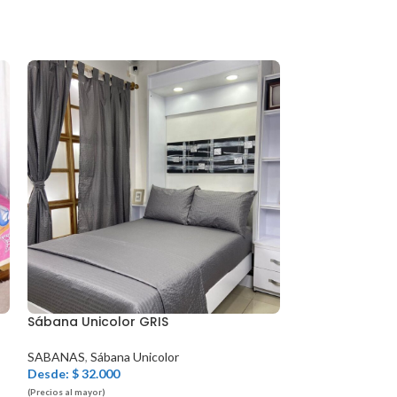
Sábana Unicolor GRIS
Sábana Unicolo
SABANAS
,
Sábana Unicolor
SABANAS
,
Sábana
Desde:
$
32.000
$
45.000
(Precios al mayor)
(Precios al mayor)