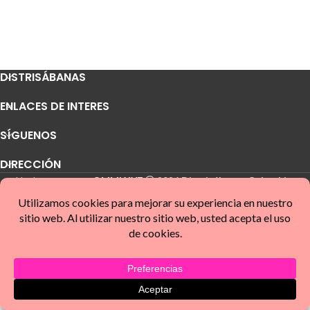
DISTRISÁBANAS
ENLACES DE INTERES
SÍGUENOS
DIRECCIÓN
Hecho con ❤️ por
OMMI XYZ
2026
Distrisábanas Colombia
.
Shop
Filters
Wishlist
Cart
My account
Categories