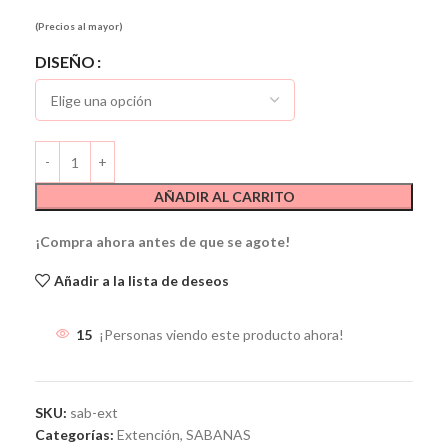
(Precios al mayor)
Alternative:
DISEÑO
AÑADIR AL CARRITO
¡Compra ahora antes de que se agote!
Añadir a la lista de deseos
15
¡Personas viendo este producto ahora!
SKU:
sab-ext
Categorías:
Extención
,
SABANAS